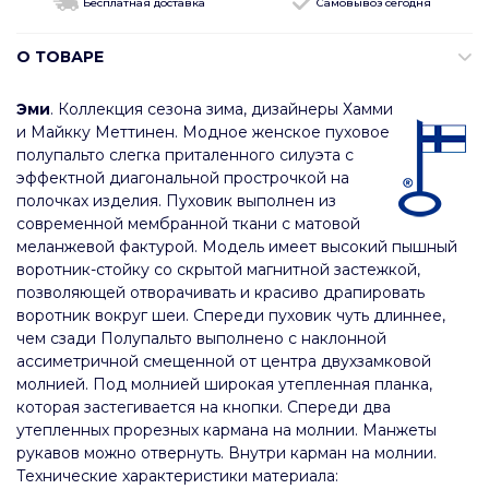
Бесплатная доставка
Самовывоз сегодня
О ТОВАРЕ
Эми
. Коллекция сезона зима, дизайнеры Хамми
и Майкку Меттинен. Модное женское пуховое
полупальто слегка приталенного силуэта с
эффектной диагональной прострочкой на
полочках изделия. Пуховик выполнен из
современной мембранной ткани с матовой
меланжевой фактурой. Модель имеет высокий пышный
воротник-стойку со скрытой магнитной застежкой,
позволяющей отворачивать и красиво драпировать
воротник вокруг шеи. Спереди пуховик чуть длиннее,
чем сзади Полупальто выполнено с наклонной
ассиметричной смещенной от центра двухзамковой
молнией. Под молнией широкая утепленная планка,
которая застегивается на кнопки. Спереди два
утепленных прорезных кармана на молнии. Манжеты
рукавов можно отвернуть. Внутри карман на молнии.
Технические характеристики материала: