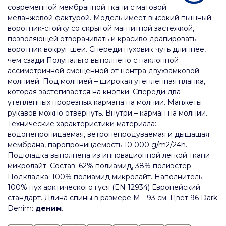
современной мембранной ткани с матовой
меланжевой фактурой. Модель имеет высокий пышный
воротник-стойку со скрытой магнитной застежкой,
позволяющей отворачивать и красиво драпировать
воротник вокруг шеи. Спереди пуховик чуть длиннее,
чем сзади Полупальто выполнено с наклонной
ассиметричной смещенной от центра двухзамковой
молнией. Под молнией – широкая утепленная планка,
которая застегивается на кнопки. Спереди два
утепленных прорезных кармана на молнии. Манжеты
рукавов можно отвернуть. Внутри – карман на молнии.
Технические характеристики материала:
водонепроницаемая, ветронепродуваемая и дышащая
мембрана, паропроницаемость 10 000 g/m2/24h.
Подкладка выполнена из инновационной легкой ткани
микролайт. Состав: 62% полиамид, 38% полиэстер.
Подкладка: 100% полиамид микролайт. Наполнитель:
100% пух арктического гуся (EN 12934) Европейский
стандарт. Длина спины в размере М - 93 см. Цвет 96 Dark
Denim:
деним
.