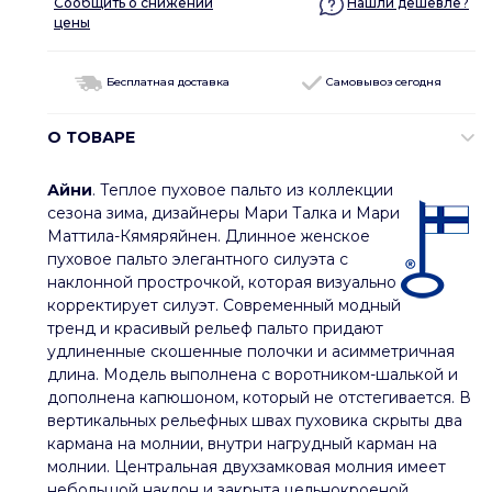
Сообщить о снижении
Нашли дешевле?
цены
Бесплатная доставка
Самовывоз сегодня
О ТОВАРЕ
Айни
. Теплое пуховое пальто из коллекции
сезона зима, дизайнеры Мари Талка и Мари
Маттила-Кямяряйнен. Длинное женское
пуховое пальто элегантного силуэта с
наклонной прострочкой, которая визуально
корректирует силуэт. Современный модный
тренд и красивый рельеф пальто придают
удлиненные скошенные полочки и асимметричная
длина. Модель выполнена с воротником-шалькой и
дополнена капюшоном, который не отстегивается. В
вертикальных рельефных швах пуховика скрыты два
кармана на молнии, внутри нагрудный карман на
молнии. Центральная двухзамковая молния имеет
небольшой наклон и закрыта цельнокроеной