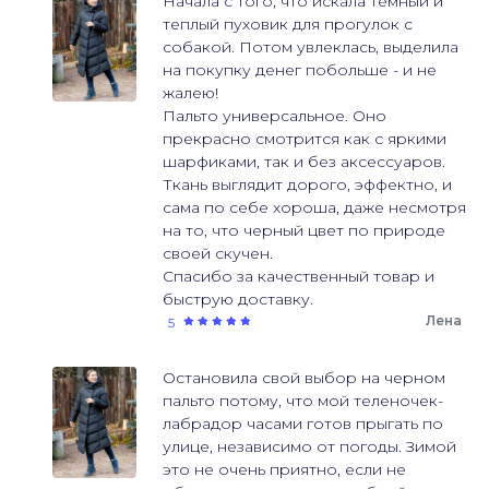
Начала с того, что искала темный и
теплый пуховик для прогулок с
собакой. Потом увлеклась, выделила
на покупку денег побольше - и не
жалею!
Пальто универсальное. Оно
прекрасно смотрится как с яркими
шарфиками, так и без аксессуаров.
Ткань выглядит дорого, эффектно, и
сама по себе хороша, даже несмотря
на то, что черный цвет по природе
своей скучен.
Спасибо за качественный товар и
быструю доставку.
Лена
5
Остановила свой выбор на черном
пальто потому, что мой теленочек-
лабрадор часами готов прыгать по
улице, независимо от погоды. Зимой
это не очень приятно, если не