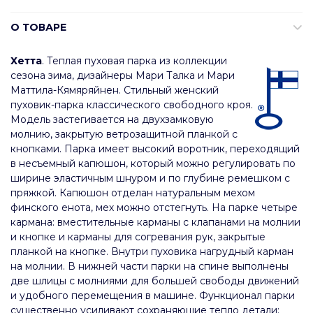
О ТОВАРЕ
Хетта
. Теплая пуховая парка из коллекции
сезона зима, дизайнеры Мари Талка и Мари
Маттила-Кямяряйнен. Стильный женский
пуховик-парка классического свободного кроя.
Модель застегивается на двухзамковую
молнию, закрытую ветрозащитной планкой с
кнопками. Парка имеет высокий воротник, переходящий
в несъемный капюшон, который можно регулировать по
ширине эластичным шнуром и по глубине ремешком с
пряжкой. Капюшон отделан натуральным мехом
финского енота, мех можно отстегнуть. На парке четыре
кармана: вместительные карманы с клапанами на молнии
и кнопке и карманы для согревания рук, закрытые
планкой на кнопке. Внутри пуховика нагрудный карман
на молнии. В нижней части парки на спине выполнены
две шлицы с молниями для большей свободы движений
и удобного перемещения в машине. Функционал парки
существенно усиливают сохраняющие тепло детали: