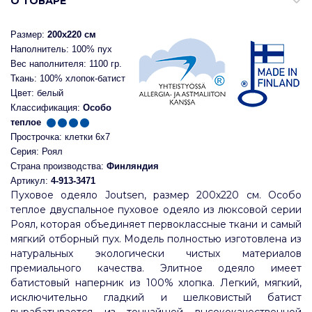
О ТОВАРЕ
Размер:
200x220 см
Наполнитель: 100% пух
Вес наполнителя: 1100 гр.
Ткань: 100% хлопок-батист
Цвет: белый
Классификация:
Особо
теплое
Прострочка: клетки 6х7
Серия: Роял
Страна производства:
Финляндия
Артикул:
4-913-3471
Пуховое одеяло Joutsen, размер 200х220 см. Особо
т
еплое двуспальное пуховое одеяло из люксовой серии
Роял, которая объединяет первоклассные ткани и самый
мягкий отборный пух. Модель полностью изготовлена из
натуральных экологически чистых материалов
премиального качества. Элитное одеяло имеет
батистовый наперник из 100% хлопка. Легкий, мягкий,
исключительно гладкий и шелковистый батист