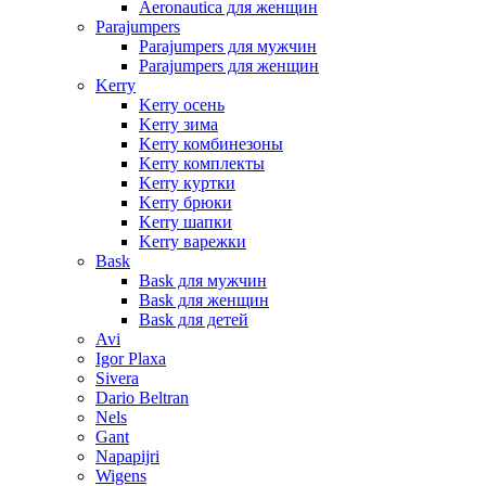
Aeronautica для женщин
Parajumpers
Parajumpers для мужчин
Parajumpers для женщин
Kerry
Kerry осень
Kerry зима
Kerry комбинезоны
Kerry комплекты
Kerry куртки
Kerry брюки
Kerry шапки
Kerry варежки
Bask
Bask для мужчин
Bask для женщин
Bask для детей
Avi
Igor Plaxa
Sivera
Dario Beltran
Nels
Gant
Napapijri
Wigens