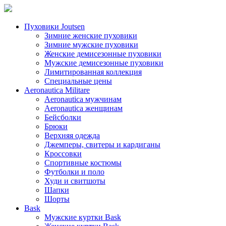
Пуховики Joutsen
Зимние женские пуховики
Зимние мужские пуховики
Женские демисезонные пуховики
Мужские демисезонные пуховики
Лимитированная коллекция
Специальные цены
Aeronautica Militare
Aeronautica мужчинам
Aeronautica женщинам
Бейсболки
Брюки
Верхняя одежда
Джемперы, свитеры и кардиганы
Кроссовки
Спортивные костюмы
Футболки и поло
Худи и свитшоты
Шапки
Шорты
Bask
Мужские куртки Bask