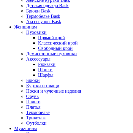
Женские куртки Bask
Детская одежда Bask
Брюки Bask
Термобелье Bask
Аксессуары Bask
Женщинам
Пуховики
Прямой крой
Классический крой
Свободный крой
Демисезонные пуховики
Аксессуары
Рюкзаки
Шапки
Шарфы
Брюки
Куртки и плащи
Носки и чулочные изделия
Обувь
Пальто
Платья
Термобелье
Трикотаж
Футболки
Мужчинам