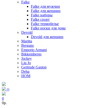
Falke
Falke для мужчин
Falke для женщин
Falke наборы
Falke спорт
Falke термобелье
Falke носки для дома
Devold
Devold для женщин
Maritta
Bergans
Emporio Armani
Bikkembergs
Jockey
Liu Jo
Gertrude Gaston
Deha
HOM
(
)
0
0p.