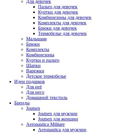
Для девочек
Пальто для девочек
Куртки для девочек
Комбинезоны для девочек
Комплекты для девочек
Брюки для девочек
Термобелье для девочек
Малышам
Брюки
Комплекты
Комбинезоны
Куртки и пальто
Шапки
Варежки
Детское термобелье
Идеи подарков
Для неё
Для него
Домашний текстиль
Бренды
Joutsen
Joutsen для мужчин
Joutsen для женщин
Aeronautica Militare
Aeronautica для мужчин