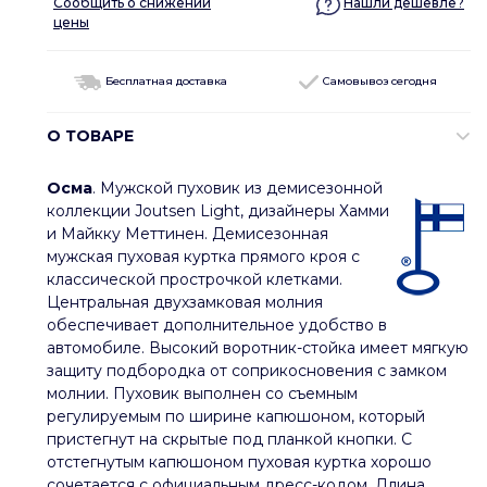
Сообщить о снижении
Нашли дешевле?
цены
Бесплатная доставка
Самовывоз сегодня
О ТОВАРЕ
Осма
. Мужской пуховик из демисезонной
коллекции Joutsen Light, дизайнеры Хамми
и Майкку Меттинен. Демисезонная
мужская пуховая куртка прямого кроя с
классической прострочкой клетками.
Центральная двухзамковая молния
обеспечивает дополнительное удобство в
автомобиле. Высокий воротник-стойка имеет мягкую
защиту подбородка от соприкосновения с замком
молнии. Пуховик выполнен со съемным
регулируемым по ширине капюшоном, который
пристегнут на скрытые под планкой кнопки. С
отстегнутым капюшоном пуховая куртка хорошо
сочетается с официальным дресс-кодом. Длина