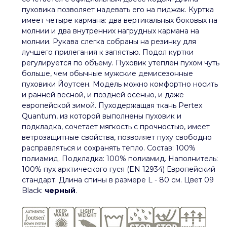
пуховика позволяет надевать его на пиджак. Куртка
имеет четыре кармана: два вертикальных боковых на
молнии и два внутренних нагрудных кармана на
молнии. Рукава слегка собраны на резинку для
лучшего прилегания к запястью.
Подол куртки
регулируется по объему. Пуховик утеплен пухом чуть
больше, чем обычные мужские демисезонные
пуховики Йоутсен. Модель можно комфортно носить
и ранней весной, и поздней осенью, и даже
европейской зимой. Пуходержащая ткань Pertex
Quantum, из которой выполнены пуховик и
подкладка, сочетает мягкость с прочностью, имеет
ветрозащитные свойства, позволяет пуху свободно
расправляться и сохранять тепло. Состав: 100%
полиамид. Подкладка: 100% полиамид. Наполнитель:
100% пух арктического гуся (EN 12934) Европейский
стандарт. Длина спины в размере L - 80 см. Цвет 09
Black:
черный
.