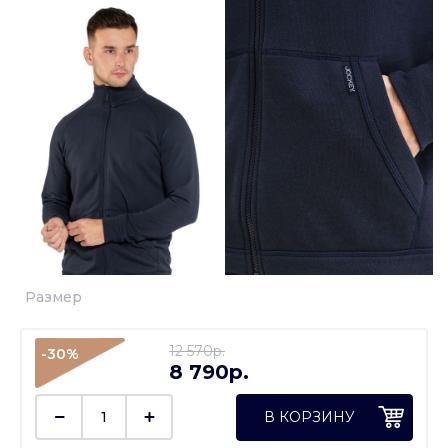
Размер
12 570p.
-30%
8 790p.
В КОРЗИНУ