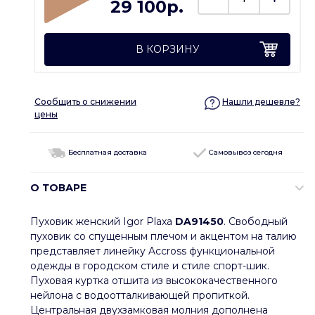
29 100p.
В КОРЗИНУ
Сообщить о снижении
Нашли дешевле?
цены
Бесплатная доставка
Самовывоз сегодня
О ТОВАРЕ
Пуховик женский Igor Plaxa
DA91450
. Свободный
пуховик со спущенным плечом и акцентом на талию
представляет линейку Accross функциональной
одежды в городском стиле и стиле спорт-шик.
Пуховая куртка отшита из высококачественного
нейлона с водоотталкивающей пропиткой.
Центральная двухзамковая молния дополнена