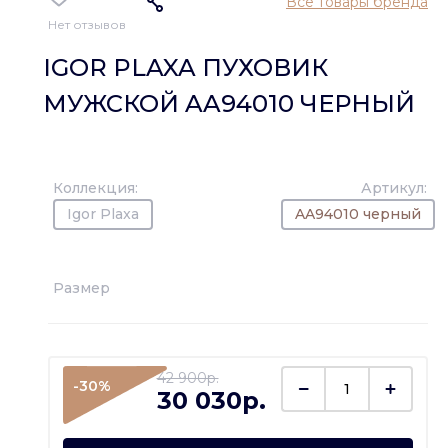
Все товары бренда
Нет отзывов
IGOR PLAXA ПУХОВИК
МУЖСКОЙ AA94010 ЧЕРНЫЙ
Коллекция:
Артикул:
Igor Plaxa
AA94010 черный
Размер
42 900p.
-30%
30 030p.