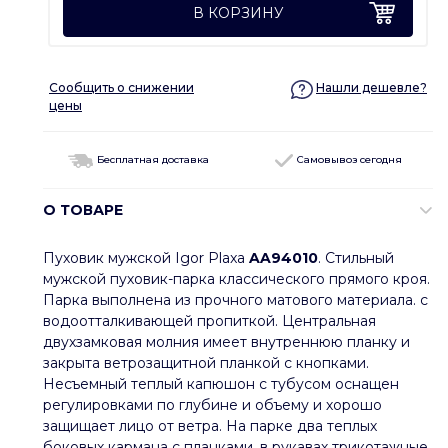
В КОРЗИНУ
Сообщить о снижении
Нашли дешевле?
цены
Бесплатная доставка
Самовывоз сегодня
О ТОВАРЕ
Пуховик мужской Igor Plaxa
AA94010
. Стильный
мужской пуховик-парка классического прямого кроя.
Парка выполнена из прочного матового материала. с
водоотталкивающей пропиткой. Центральная
двухзамковая молния имеет внутреннюю планку и
закрыта ветрозащитной планкой с кнопками.
Несъемный теплый капюшон с тубусом оснащен
регулировками по глубине и объему и хорошо
защищает лицо от ветра. На парке два теплых
боковых кармана с планками, в рукавах трикотажные