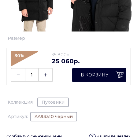
Размер
35 800p.
-30%
25 060p.
В КОРЗИНУ
Коллекция:
Пуховики
Артикул:
AA93310 черный
Сообщить о снижении цены
Нашли дешевле?