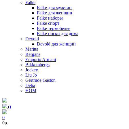
Falke
Falke для мужчин
Falke для женщин
Falke наборы
Falke спорт
Falke термобелье
Falke носки для дома
Devold
Devold для женщин
Maritta
Bergans
Emporio Armani
Bikkembergs
Jockey
Liu Jo
Gertrude Gaston
Deha
HOM
(
)
0
0p.