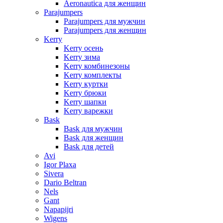
Aeronautica для женщин
Parajumpers
Parajumpers для мужчин
Parajumpers для женщин
Kerry
Kerry осень
Kerry зима
Kerry комбинезоны
Kerry комплекты
Kerry куртки
Kerry брюки
Kerry шапки
Kerry варежки
Bask
Bask для мужчин
Bask для женщин
Bask для детей
Avi
Igor Plaxa
Sivera
Dario Beltran
Nels
Gant
Napapijri
Wigens