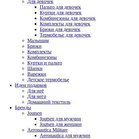
Для девочек
Пальто для девочек
Куртки для девочек
Комбинезоны для девочек
Комплекты для девочек
Брюки для девочек
Термобелье для девочек
Малышам
Брюки
Комплекты
Комбинезоны
Куртки и пальто
Шапки
Варежки
Детское термобелье
Идеи подарков
Для неё
Для него
Домашний текстиль
Бренды
Joutsen
Joutsen для мужчин
Joutsen для женщин
Aeronautica Militare
Aeronautica для мужчин