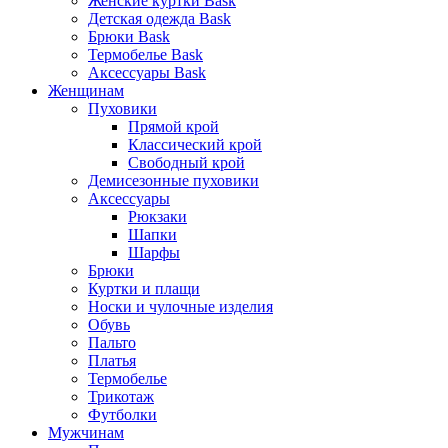
Женские куртки Bask
Детская одежда Bask
Брюки Bask
Термобелье Bask
Аксессуары Bask
Женщинам
Пуховики
Прямой крой
Классический крой
Свободный крой
Демисезонные пуховики
Аксессуары
Рюкзаки
Шапки
Шарфы
Брюки
Куртки и плащи
Носки и чулочные изделия
Обувь
Пальто
Платья
Термобелье
Трикотаж
Футболки
Мужчинам