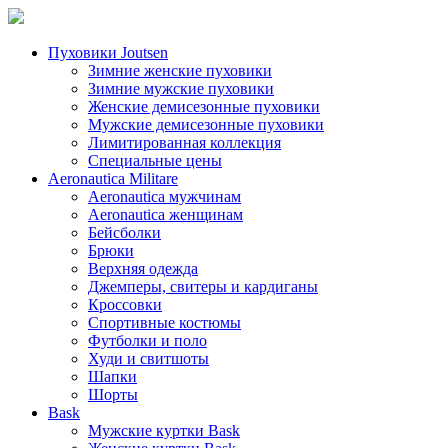
Пуховики Joutsen
Зимние женские пуховики
Зимние мужские пуховики
Женские демисезонные пуховики
Мужские демисезонные пуховики
Лимитированная коллекция
Специальные цены
Aeronautica Militare
Aeronautica мужчинам
Aeronautica женщинам
Бейсболки
Брюки
Верхняя одежда
Джемперы, свитеры и кардиганы
Кроссовки
Спортивные костюмы
Футболки и поло
Худи и свитшоты
Шапки
Шорты
Bask
Мужские куртки Bask