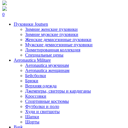
0
Пуховики Joutsen
Зимние женские пуховики
Зимние мужские пуховики
Женские демисезонные пуховики
Мужские демисезонные пуховики
Лимитированная коллекция
Специальные цены
Aeronautica Militare
Aeronautica мужчинам
Aeronautica женщинам
Бейсболки
Брюки
Верхняя одежда
Джемперы, свитеры и кардиганы
Кроссовки
Спортивные костюмы
Футболки и поло
Худи и свитшоты
Шапки
Шорты
Bask