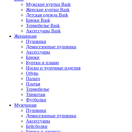
Мужские куртки Bask
Женские куртки Bask
Детская одежда Bask
Брюки Bask
Термобелье Bask
Аксессуары Bask
Женщинам
Пуховики
Демисезонные пуховики
Аксессуары
Брюки
Куртки и плащи
Носки и чулочные изделия
Обувь
Пальто
Платья
Термобелье
Трикотаж
Футболки
Мужчинам
Пуховики
Демисезонные пуховики
Аксессуары
Бейсболки
Брюки и джинсы