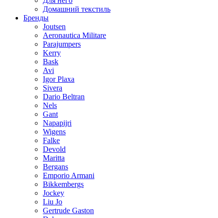
Для него
Домашний текстиль
Бренды
Joutsen
Aeronautica Militare
Parajumpers
Kerry
Bask
Avi
Igor Plaxa
Sivera
Dario Beltran
Nels
Gant
Napapijri
Wigens
Falke
Devold
Maritta
Bergans
Emporio Armani
Bikkembergs
Jockey
Liu Jo
Gertrude Gaston