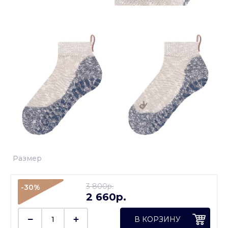
Размер
3 800p.
-30%
2 660p.
В КОРЗИНУ