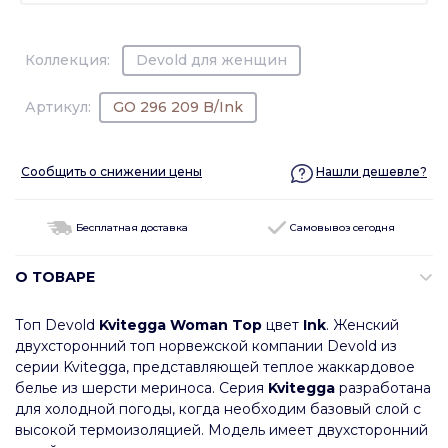
Коллекция:
Devold для женщин
Артикул:
GO 296 209 B/Ink
Сообщить о снижении цены
Нашли дешевле?
Бесплатная доставка
Самовывоз сегодня
О ТОВАРЕ
Топ Devold
Kvitegga Woman Top
цвет
Ink
. Женский
двухсторонний топ норвежской компании Devold из
серии Kvitegga, представляющей теплое жаккардовое
белье из шерсти мериноса. Серия
Kvitegga
разработана
для холодной погоды, когда необходим базовый слой с
высокой термоизоляцией. Модель имеет двухсторонний