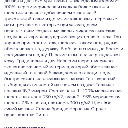
дизайн и две текстуры: ткань с жаккардовым узором из
100% шерсти мериносов и гладкая более плотная
шерстяная ткань с добавлением эластана. В
трикотажной ткани изделия использованы шерстяные
нити трех цветов, которые при жаккардовом
переплетении создают миллионы микроскопических
воздушных карманов, удерживающих тепло от тела. Топ
хорошо прилегает к телу, широкая полоса под грудью
обеспечивает поддержку. В области спины две бретели
соединяются в одну. Плоские швы топа не раздражают
кожу. Традиционная для Норвегии шерсть мериноса -
экологически чистый материал, который обеспечивает
идеальный тепловой баланс, хорошо отводит воду,
быстро сохнет, не накапливает запахи. Топ - хороший
выбор для активностей на свежем воздухе. Толщина
волокна 18,7 микрон. Состав: ткань 1 - 100% мериносовая
шерсть, плотность 230 гр/м2, ткань 2 - 93% мериносовая
шерсть, 7 % эластан, плотность 300 гр/м2. Цвет
Ink
:
синий меланж. Страна бренда: Норвегия. Страна
производства: Литва.