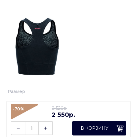
Размер
8 520p.
-70%
2 550p.
В КОРЗИНУ