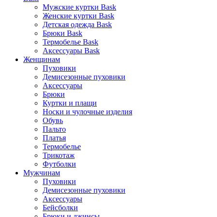
Мужские куртки Bask
Женские куртки Bask
Детская одежда Bask
Брюки Bask
Термобелье Bask
Аксессуары Bask
Женщинам
Пуховики
Демисезонные пуховики
Аксессуары
Брюки
Куртки и плащи
Носки и чулочные изделия
Обувь
Пальто
Платья
Термобелье
Трикотаж
Футболки
Мужчинам
Пуховики
Демисезонные пуховики
Аксессуары
Бейсболки
Брюки и джинсы