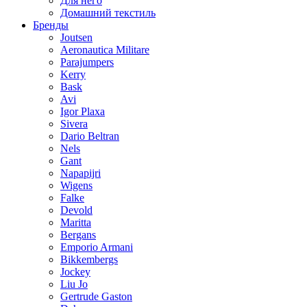
Для него
Домашний текстиль
Бренды
Joutsen
Aeronautica Militare
Parajumpers
Kerry
Bask
Avi
Igor Plaxa
Sivera
Dario Beltran
Nels
Gant
Napapijri
Wigens
Falke
Devold
Maritta
Bergans
Emporio Armani
Bikkembergs
Jockey
Liu Jo
Gertrude Gaston