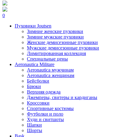
0
Пуховики Joutsen
Зимние женские пуховики
Зимние мужские пуховики
Женские демисезонные пуховики
Мужские демисезонные пуховики
Лимитированная коллекция
Специальные цены
Aeronautica Militare
Aeronautica мужчинам
Aeronautica женщинам
Бейсболки
Брюки
Верхняя одежда
Джемперы, свитеры и кардиганы
Кроссовки
Спортивные костюмы
Футболки и поло
Худи и свитшоты
Шапки
Шорты
Bask