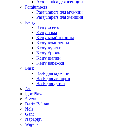
Aeronautica для женщин
Parajumpers
Parajumpers для мужчин
Parajumpers для женщин
Kerry
Kerry осень
Kerry зима
Kerry комбинезоны
Kerry комплекты
Kerry куртки
Kerry брюки
Kerry шапки
Kerry варежки
Bask
Bask для мужчин
Bask для женщин
Bask для детей
Avi
Igor Plaxa
Sivera
Dario Beltran
Nels
Gant
Napapijri
Wigens