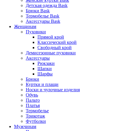
Женские куртки Bask
Детская одежда Bask
Брюки Bask
Термобелье Bask
Аксессуары Bask
Женщинам
Пуховики
Прямой крой
Классический крой
Свободный крой
Демисезонные пуховики
Аксессуары
Рюкзаки
Шапки
Шарфы
Брюки
Куртки и плащи
Носки и чулочные изделия
Обувь
Пальто
Платья
Термобелье
Трикотаж
Футболки
Мужчинам