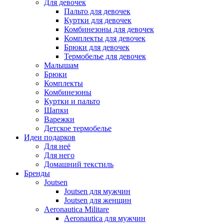
Для девочек
Пальто для девочек
Куртки для девочек
Комбинезоны для девочек
Комплекты для девочек
Брюки для девочек
Термобелье для девочек
Малышам
Брюки
Комплекты
Комбинезоны
Куртки и пальто
Шапки
Варежки
Детское термобелье
Идеи подарков
Для неё
Для него
Домашний текстиль
Бренды
Joutsen
Joutsen для мужчин
Joutsen для женщин
Aeronautica Militare
Aeronautica для мужчин