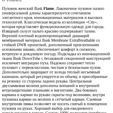
Пуховик женский Bask
Flame
. Лаконичное пуховое пальто
универсальной длины характеризуется сочетанием
элегантного кроя, инновационных материалов и высоких
технологий. Классическая модель из коллекции «City»,
которая представляет функциональную одежду для города.
Изящный силуэт пальто красиво подчеркивает талию.
Верхний плотный водонепроницаемый дышащий
мембранный материал Bask Membrane ExtraBreathable со
стойкой DWR пропиткой, дополненный проклеенными
основными швами, обеспечивает комфорт в снежную,
ветреную и дождливую погоду. Подкладка из инновационной
ткани Bask DownTube с бесшовной секционной конструкцией
исключает миграцию пуха. Надежно сохраняет тепло
пухпакет с первоклассным, чистым и безопасным пухом.
Дополнительно защищают от холода теплый несъемный
капюшон, который регулируется по объему, и присобранные
на резинку со стороны ладони рукава. Центральная
двухзамковая молния дополнена внешней и внутренней
ветрозащитными планками и магнитами. Два боковых
кармана и карман на рукаве скрыты под молниями, внутри
пуховика карман на молнии и сетчатый карман. Съемная
внутренняя лямка позволяет не носить снятый в помещении
пуховик на руках. Хороший выбор для ежедневного
использования в городе. Состав: 100% полиэстер (мембрана