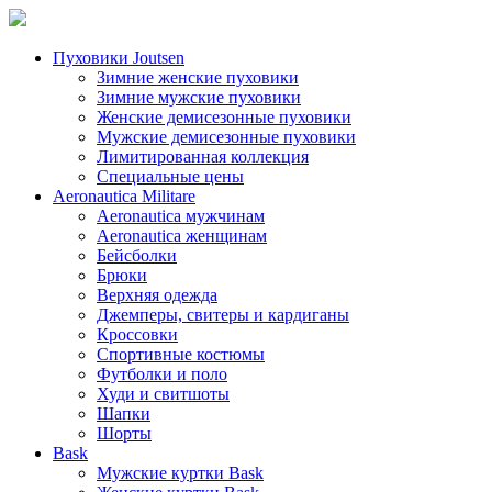
Пуховики Joutsen
Зимние женские пуховики
Зимние мужские пуховики
Женские демисезонные пуховики
Мужские демисезонные пуховики
Лимитированная коллекция
Специальные цены
Aeronautica Militare
Aeronautica мужчинам
Aeronautica женщинам
Бейсболки
Брюки
Верхняя одежда
Джемперы, свитеры и кардиганы
Кроссовки
Спортивные костюмы
Футболки и поло
Худи и свитшоты
Шапки
Шорты
Bask
Мужские куртки Bask