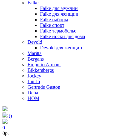
Falke
Falke для мужчин
Falke для женщин
Falke наборы
Falke спорт
Falke термобелье
Falke носки для дома
Devold
Devold для женщин
Maritta
Bergans
Emporio Armani
Bikkembergs
Jockey
Liu Jo
Gertrude Gaston
Deha
HOM
(
)
0
0p.