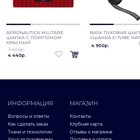
AERONAUTICA MILITARE
BASK ПУХОВАЯ ШАП
ШАПКА С ПОМПОНОМ
УШАНКА D-TUBE HA
КРАСНЫЙ
4 900p.
7 400p.
4 440p.
ИНФОРМАЦИЯ
МАГАЗИН
Вопросы и ответы
Контакты
Как сделать заказ
Клубная карта
Ткани и технологии
Отзывы о магазине
Уход за пуховиками
Доставка и оплата