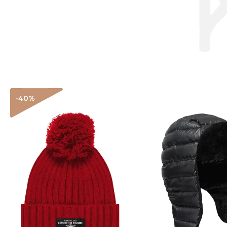
-40
%