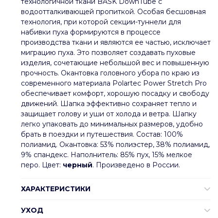
технологичной ткани BASK DownTube с
водоотталкивающей пропиткой. Особая бесшовная
технология, при которой секции-туннели для
набивки пуха формируются в процессе
производства ткани и являются ее частью, исключает
миграцию пуха. Это позволяет создавать пуховые
изделия, сочетающие небольшой вес и повышенную
прочность. Окантовка головного убора по краю из
современного материала Polartec Power Stretch Pro
обеспечивает комфорт, хорошую посадку и свободу
движений. Шапка эффективно сохраняет тепло и
защищает голову и уши от холода и ветра. Шапку
легко упаковать до минимальных размеров, удобно
брать в поездки и путешествия. Состав: 100%
полиамид. Окантовка: 53% полиэстер, 38% полиамид,
9% спандекс. Наполнитель: 85% пух, 15% мелкое
перо. Цвет:
черный
. Произведено в России.
ХАРАКТЕРИСТИКИ
УХОД