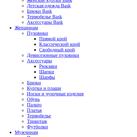
Женские куртки Bask
Детская одежда Bask
Брюки Bask
Термобелье Bask
Аксессуары Bask
Женщинам
Пуховики
Прямой крой
Классический крой
Свободный крой
Демисезонные пуховики
Аксессуары
Рюкзаки
Шапки
Шарфы
Брюки
Куртки и плащи
Носки и чулочные изделия
Обувь
Пальто
Платья
Термобелье
Трикотаж
Футболки
Мужчинам