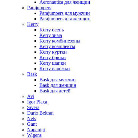
Aeronautica для женщин
Parajumpers
Parajumpers для мужчин
Parajumpers для женщин
Kerry
Kerry осень
Kerry зима
Kerry комбинезоны
Kerry комплекты
Kerry куртки
Kerry брюки
Kerry шапки
Kerry варежки
Bask
Bask для мужчин
Bask для женщин
Bask для детей
Avi
Igor Plaxa
Sivera
Dario Beltran
Nels
Gant
Napapijri
Wigens