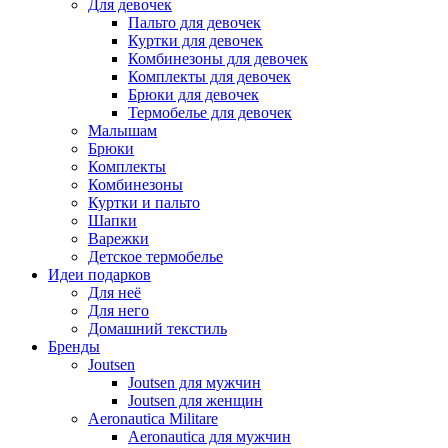
Для девочек
Пальто для девочек
Куртки для девочек
Комбинезоны для девочек
Комплекты для девочек
Брюки для девочек
Термобелье для девочек
Малышам
Брюки
Комплекты
Комбинезоны
Куртки и пальто
Шапки
Варежки
Детское термобелье
Идеи подарков
Для неё
Для него
Домашний текстиль
Бренды
Joutsen
Joutsen для мужчин
Joutsen для женщин
Aeronautica Militare
Aeronautica для мужчин