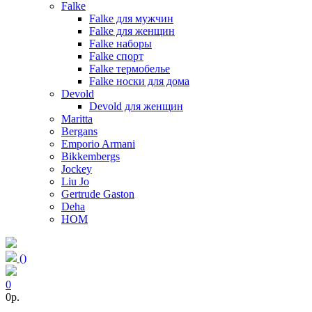
Falke
Falke для мужчин
Falke для женщин
Falke наборы
Falke спорт
Falke термобелье
Falke носки для дома
Devold
Devold для женщин
Maritta
Bergans
Emporio Armani
Bikkembergs
Jockey
Liu Jo
Gertrude Gaston
Deha
HOM
(
)
0
0p.