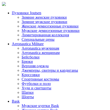
Пуховики Joutsen
Зимние женские пуховики
Зимние мужские пуховики
Женские демисезонные пуховики
Мужские демисезонные пуховики
Лимитированная коллекция
Специальные цены
Aeronautica Militare
Aeronautica мужчинам
Aeronautica женщинам
Бейсболки
Брюки
Верхняя одежда
Джемперы, свитеры и кардиганы
Кроссовки
Спортивные костюмы
Футболки и поло
Худи и свитшоты
Шапки
Шорты
Bask
Мужские куртки Bask