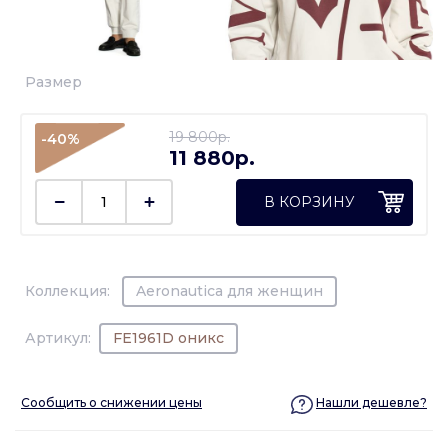
Размер
19 800p.
-40%
11 880p.
В КОРЗИНУ
Коллекция:
Aeronautica для женщин
Артикул:
FE1961D оникс
Сообщить о снижении цены
Нашли дешевле?