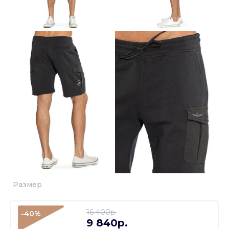
Размер
16 400p.
-40%
9 840p.