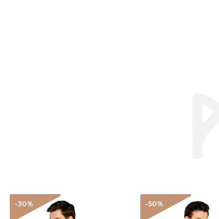
-30
%
-50
%