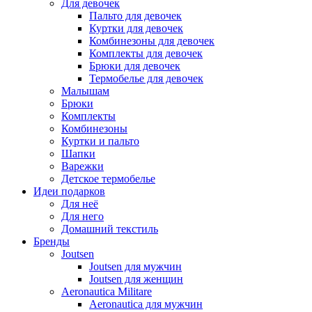
Для девочек
Пальто для девочек
Куртки для девочек
Комбинезоны для девочек
Комплекты для девочек
Брюки для девочек
Термобелье для девочек
Малышам
Брюки
Комплекты
Комбинезоны
Куртки и пальто
Шапки
Варежки
Детское термобелье
Идеи подарков
Для неё
Для него
Домашний текстиль
Бренды
Joutsen
Joutsen для мужчин
Joutsen для женщин
Aeronautica Militare
Aeronautica для мужчин