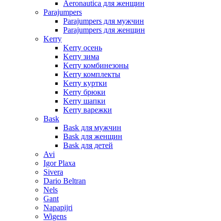
Aeronautica для женщин
Parajumpers
Parajumpers для мужчин
Parajumpers для женщин
Kerry
Kerry осень
Kerry зима
Kerry комбинезоны
Kerry комплекты
Kerry куртки
Kerry брюки
Kerry шапки
Kerry варежки
Bask
Bask для мужчин
Bask для женщин
Bask для детей
Avi
Igor Plaxa
Sivera
Dario Beltran
Nels
Gant
Napapijri
Wigens