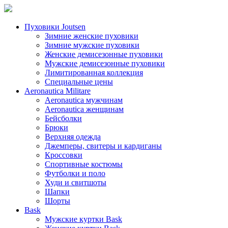
Пуховики Joutsen
Зимние женские пуховики
Зимние мужские пуховики
Женские демисезонные пуховики
Мужские демисезонные пуховики
Лимитированная коллекция
Специальные цены
Aeronautica Militare
Aeronautica мужчинам
Aeronautica женщинам
Бейсболки
Брюки
Верхняя одежда
Джемперы, свитеры и кардиганы
Кроссовки
Спортивные костюмы
Футболки и поло
Худи и свитшоты
Шапки
Шорты
Bask
Мужские куртки Bask