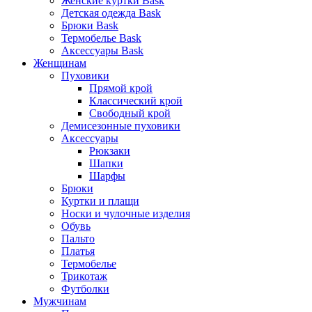
Женские куртки Bask
Детская одежда Bask
Брюки Bask
Термобелье Bask
Аксессуары Bask
Женщинам
Пуховики
Прямой крой
Классический крой
Свободный крой
Демисезонные пуховики
Аксессуары
Рюкзаки
Шапки
Шарфы
Брюки
Куртки и плащи
Носки и чулочные изделия
Обувь
Пальто
Платья
Термобелье
Трикотаж
Футболки
Мужчинам