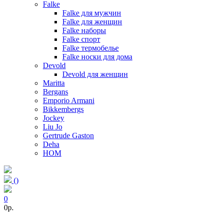
Falke
Falke для мужчин
Falke для женщин
Falke наборы
Falke спорт
Falke термобелье
Falke носки для дома
Devold
Devold для женщин
Maritta
Bergans
Emporio Armani
Bikkembergs
Jockey
Liu Jo
Gertrude Gaston
Deha
HOM
(
)
0
0p.