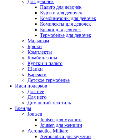
Для девочек
Пальто для девочек
Куртки для девочек
Комбинезоны для девочек
Комплекты для девочек
Брюки для девочек
Термобелье для девочек
Малышам
Брюки
Комплекты
Комбинезоны
Куртки и пальто
Шапки
Варежки
Детское термобелье
Идеи подарков
Для неё
Для него
Домашний текстиль
Бренды
Joutsen
Joutsen для мужчин
Joutsen для женщин
Aeronautica Militare
Aeronautica для мужчин