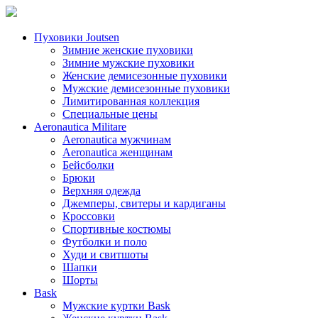
Пуховики Joutsen
Зимние женские пуховики
Зимние мужские пуховики
Женские демисезонные пуховики
Мужские демисезонные пуховики
Лимитированная коллекция
Специальные цены
Aeronautica Militare
Aeronautica мужчинам
Aeronautica женщинам
Бейсболки
Брюки
Верхняя одежда
Джемперы, свитеры и кардиганы
Кроссовки
Спортивные костюмы
Футболки и поло
Худи и свитшоты
Шапки
Шорты
Bask
Мужские куртки Bask