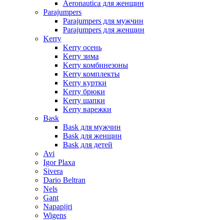
Aeronautica для женщин
Parajumpers
Parajumpers для мужчин
Parajumpers для женщин
Kerry
Kerry осень
Kerry зима
Kerry комбинезоны
Kerry комплекты
Kerry куртки
Kerry брюки
Kerry шапки
Kerry варежки
Bask
Bask для мужчин
Bask для женщин
Bask для детей
Avi
Igor Plaxa
Sivera
Dario Beltran
Nels
Gant
Napapijri
Wigens