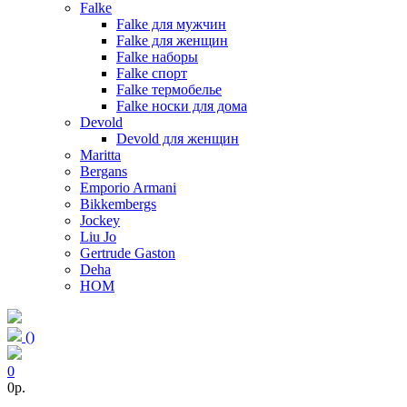
Falke
Falke для мужчин
Falke для женщин
Falke наборы
Falke спорт
Falke термобелье
Falke носки для дома
Devold
Devold для женщин
Maritta
Bergans
Emporio Armani
Bikkembergs
Jockey
Liu Jo
Gertrude Gaston
Deha
HOM
(
)
0
0p.