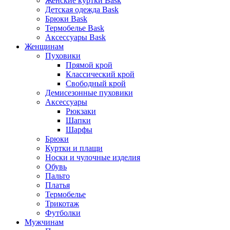
Женские куртки Bask
Детская одежда Bask
Брюки Bask
Термобелье Bask
Аксессуары Bask
Женщинам
Пуховики
Прямой крой
Классический крой
Свободный крой
Демисезонные пуховики
Аксессуары
Рюкзаки
Шапки
Шарфы
Брюки
Куртки и плащи
Носки и чулочные изделия
Обувь
Пальто
Платья
Термобелье
Трикотаж
Футболки
Мужчинам