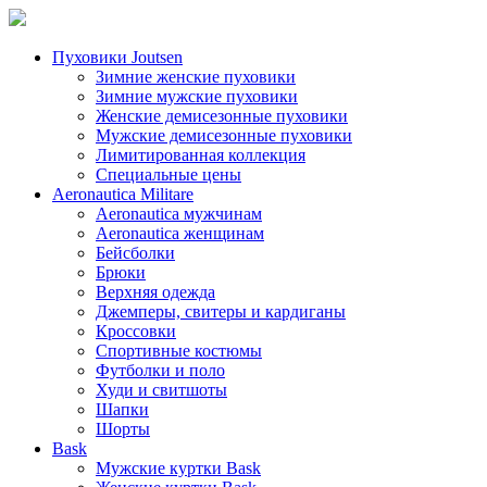
Пуховики Joutsen
Зимние женские пуховики
Зимние мужские пуховики
Женские демисезонные пуховики
Мужские демисезонные пуховики
Лимитированная коллекция
Специальные цены
Aeronautica Militare
Aeronautica мужчинам
Aeronautica женщинам
Бейсболки
Брюки
Верхняя одежда
Джемперы, свитеры и кардиганы
Кроссовки
Спортивные костюмы
Футболки и поло
Худи и свитшоты
Шапки
Шорты
Bask
Мужские куртки Bask