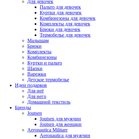
Для девочек
Пальто для девочек
Куртки для девочек
Комбинезоны для девочек
Комплекты для девочек
Брюки для девочек
Термобелье для девочек
Малышам
Брюки
Комплекты
Комбинезоны
Куртки и пальто
Шапки
Варежки
Детское термобелье
Идеи подарков
Для неё
Для него
Домашний текстиль
Бренды
Joutsen
Joutsen для мужчин
Joutsen для женщин
Aeronautica Militare
Aeronautica для мужчин