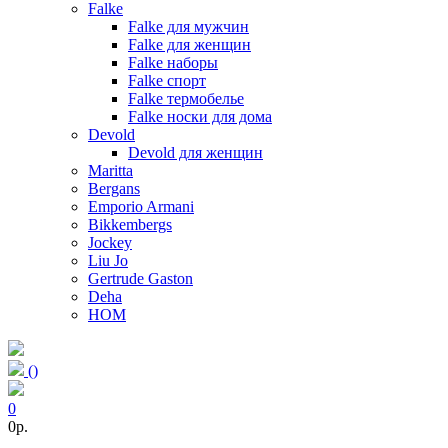
Falke
Falke для мужчин
Falke для женщин
Falke наборы
Falke спорт
Falke термобелье
Falke носки для дома
Devold
Devold для женщин
Maritta
Bergans
Emporio Armani
Bikkembergs
Jockey
Liu Jo
Gertrude Gaston
Deha
HOM
(
)
0
0p.