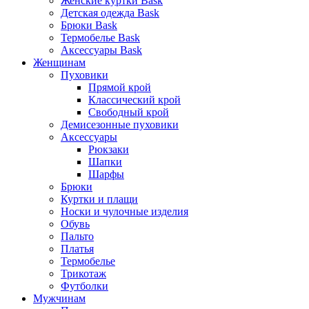
Женские куртки Bask
Детская одежда Bask
Брюки Bask
Термобелье Bask
Аксессуары Bask
Женщинам
Пуховики
Прямой крой
Классический крой
Свободный крой
Демисезонные пуховики
Аксессуары
Рюкзаки
Шапки
Шарфы
Брюки
Куртки и плащи
Носки и чулочные изделия
Обувь
Пальто
Платья
Термобелье
Трикотаж
Футболки
Мужчинам