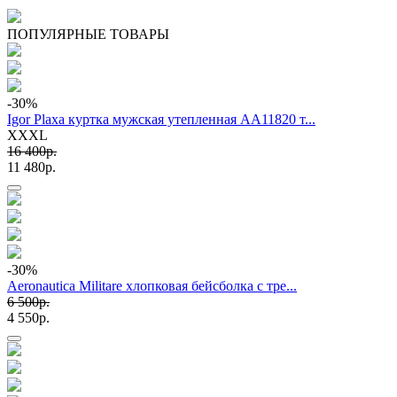
ПОПУЛЯРНЫЕ ТОВАРЫ
-30
%
Igor Plaxa куртка мужская утепленная AA11820 т...
XXXL
16 400p.
11 480p.
-30
%
Aeronautica Militare хлопковая бейсболка с тре...
6 500p.
4 550p.