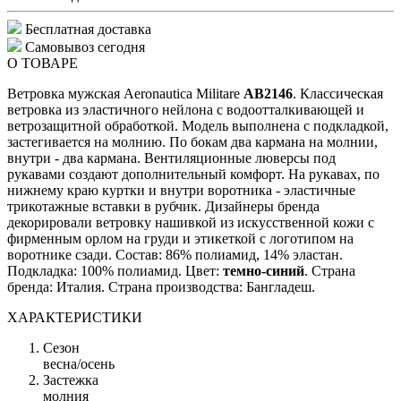
Бесплатная доставка
Самовывоз сегодня
О ТОВАРЕ
Ветровка мужская Aeronautica Militare
AB2146
. Классическая
ветровка из эластичного нейлона с водоотталкивающей и
ветрозащитной обработкой. Модель выполнена с подкладкой,
застегивается на молнию. По бокам два кармана на молнии,
внутри - два кармана. Вентиляционные люверсы под
рукавами создают дополнительный комфорт. На рукавах, по
нижнему краю куртки и внутри воротника - эластичные
трикотажные вставки в рубчик. Дизайнеры бренда
декорировали ветровку нашивкой из искусственной кожи с
фирменным орлом на груди и этикеткой с логотипом на
воротнике сзади. Состав: 86% полиамид, 14% эластан.
Подкладка: 100% полиамид. Цвет:
темно-синий
. Страна
бренда: Италия. Страна производства: Бангладеш.
ХАРАКТЕРИСТИКИ
Сезон
весна/осень
Застежка
молния