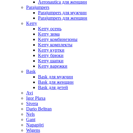
Aeronautica для женщин
Parajumpers
Parajumpers для мужчин
Parajumpers для женщин
Kerry
Kerry осень
Kerry зима
Kerry комбинезоны
Kerry комплекты
Kerry куртки
Kerry брюки
Kerry шапки
Kerry варежки
Bask
Bask для мужчин
Bask для женщин
Bask для детей
Avi
Igor Plaxa
Sivera
Dario Beltran
Nels
Gant
Napapijri
Wigens