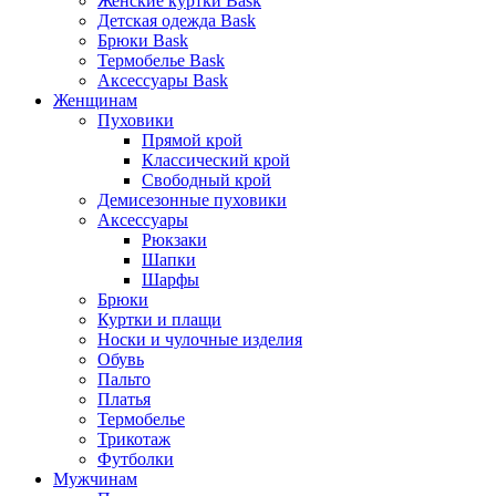
Женские куртки Bask
Детская одежда Bask
Брюки Bask
Термобелье Bask
Аксессуары Bask
Женщинам
Пуховики
Прямой крой
Классический крой
Свободный крой
Демисезонные пуховики
Аксессуары
Рюкзаки
Шапки
Шарфы
Брюки
Куртки и плащи
Носки и чулочные изделия
Обувь
Пальто
Платья
Термобелье
Трикотаж
Футболки
Мужчинам