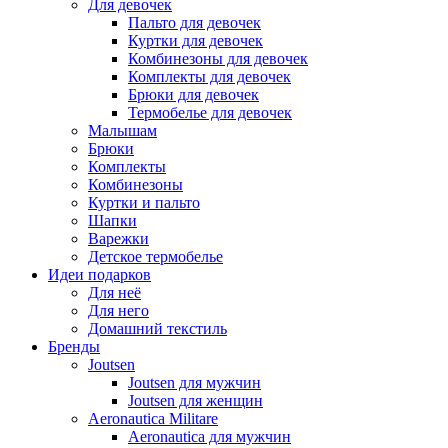
Для девочек
Пальто для девочек
Куртки для девочек
Комбинезоны для девочек
Комплекты для девочек
Брюки для девочек
Термобелье для девочек
Малышам
Брюки
Комплекты
Комбинезоны
Куртки и пальто
Шапки
Варежки
Детское термобелье
Идеи подарков
Для неё
Для него
Домашний текстиль
Бренды
Joutsen
Joutsen для мужчин
Joutsen для женщин
Aeronautica Militare
Aeronautica для мужчин