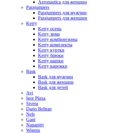
Aeronautica для женщин
Parajumpers
Parajumpers для мужчин
Parajumpers для женщин
Kerry
Kerry осень
Kerry зима
Kerry комбинезоны
Kerry комплекты
Kerry куртки
Kerry брюки
Kerry шапки
Kerry варежки
Bask
Bask для мужчин
Bask для женщин
Bask для детей
Avi
Igor Plaxa
Sivera
Dario Beltran
Nels
Gant
Napapijri
Wigens