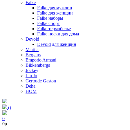
Falke
Falke для мужчин
Falke для женщин
Falke наборы
Falke спорт
Falke термобелье
Falke носки для дома
Devold
Devold для женщин
Maritta
Bergans
Emporio Armani
Bikkembergs
Jockey
Liu Jo
Gertrude Gaston
Deha
HOM
(
)
0
0p.