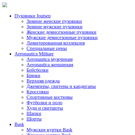
Пуховики Joutsen
Зимние женские пуховики
Зимние мужские пуховики
Женские демисезонные пуховики
Мужские демисезонные пуховики
Лимитированная коллекция
Специальные цены
Aeronautica Militare
Aeronautica мужчинам
Aeronautica женщинам
Бейсболки
Брюки
Верхняя одежда
Джемперы, свитеры и кардиганы
Кроссовки
Спортивные костюмы
Футболки и поло
Худи и свитшоты
Шапки
Шорты
Bask
Мужские куртки Bask