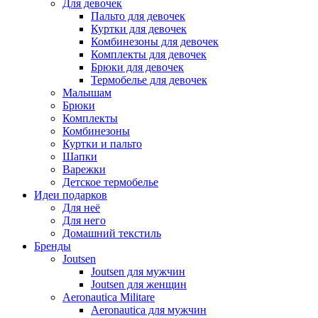
Для девочек
Пальто для девочек
Куртки для девочек
Комбинезоны для девочек
Комплекты для девочек
Брюки для девочек
Термобелье для девочек
Малышам
Брюки
Комплекты
Комбинезоны
Куртки и пальто
Шапки
Варежки
Детское термобелье
Идеи подарков
Для неё
Для него
Домашний текстиль
Бренды
Joutsen
Joutsen для мужчин
Joutsen для женщин
Aeronautica Militare
Aeronautica для мужчин