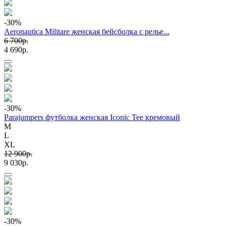
-30
%
Aeronautica Militare женская бейсболка с релье...
6 700p.
4 690p.
-30
%
Parajumpers футболка женская Iconic Tee кремовый
M
L
XL
12 900p.
9 030p.
-30
%