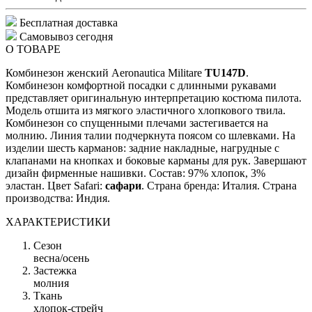
Бесплатная доставка
Самовывоз сегодня
О ТОВАРЕ
Комбинезон женский Aeronautica Militare
TU147D
.
Комбинезон комфортной посадки с длинными рукавами
представляет оригинальную интерпретацию костюма пилота.
Модель отшита из мягкого эластичного хлопкового твила.
Комбинезон со спущенными плечами застегивается на
молнию. Линия талии подчеркнута поясом со шлевками. На
изделии шесть карманов: задние накладные, нагрудные с
клапанами на кнопках и боковые карманы для рук. Завершают
дизайн фирменные нашивки. Состав: 97% хлопок, 3%
эластан. Цвет Safari:
сафари
. Страна бренда: Италия. Страна
производства: Индия.
ХАРАКТЕРИСТИКИ
Сезон
весна/осень
Застежка
молния
Ткань
хлопок-стрейч