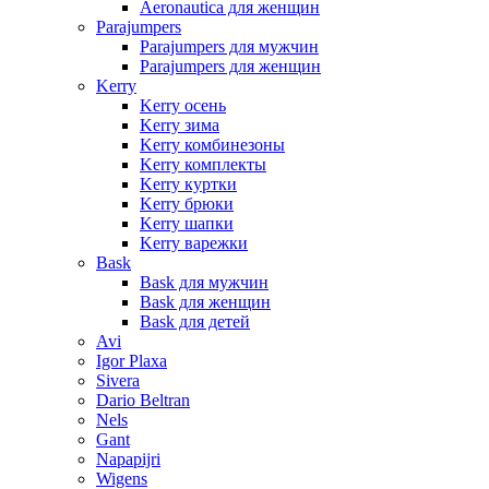
Aeronautica для женщин
Parajumpers
Parajumpers для мужчин
Parajumpers для женщин
Kerry
Kerry осень
Kerry зима
Kerry комбинезоны
Kerry комплекты
Kerry куртки
Kerry брюки
Kerry шапки
Kerry варежки
Bask
Bask для мужчин
Bask для женщин
Bask для детей
Avi
Igor Plaxa
Sivera
Dario Beltran
Nels
Gant
Napapijri
Wigens