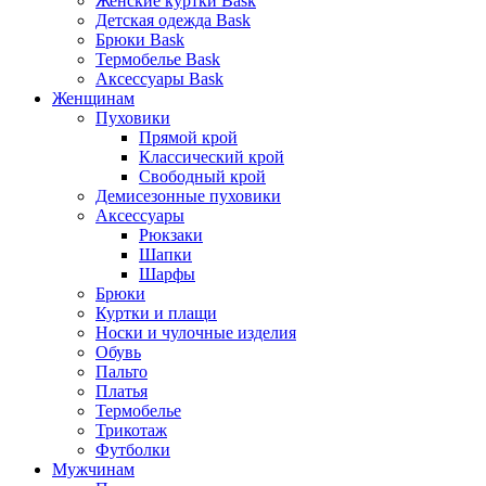
Женские куртки Bask
Детская одежда Bask
Брюки Bask
Термобелье Bask
Аксессуары Bask
Женщинам
Пуховики
Прямой крой
Классический крой
Свободный крой
Демисезонные пуховики
Аксессуары
Рюкзаки
Шапки
Шарфы
Брюки
Куртки и плащи
Носки и чулочные изделия
Обувь
Пальто
Платья
Термобелье
Трикотаж
Футболки
Мужчинам