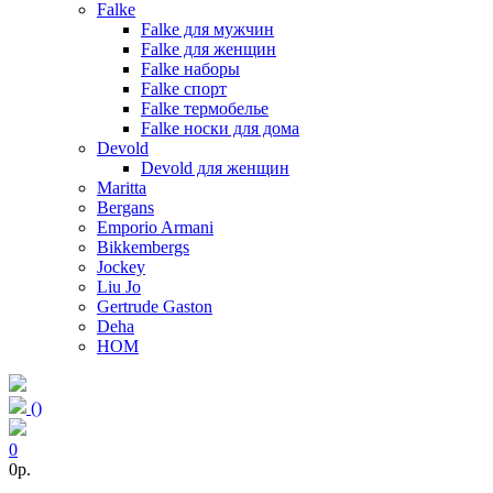
Falke
Falke для мужчин
Falke для женщин
Falke наборы
Falke спорт
Falke термобелье
Falke носки для дома
Devold
Devold для женщин
Maritta
Bergans
Emporio Armani
Bikkembergs
Jockey
Liu Jo
Gertrude Gaston
Deha
HOM
(
)
0
0p.