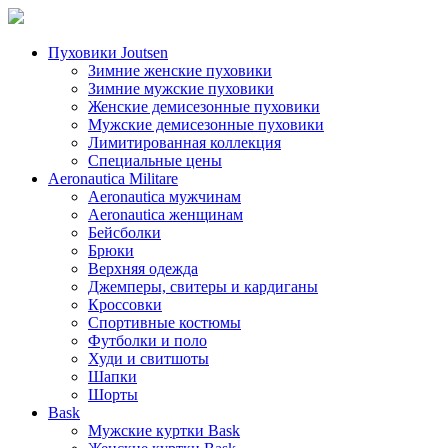
Пуховики Joutsen
Зимние женские пуховики
Зимние мужские пуховики
Женские демисезонные пуховики
Мужские демисезонные пуховики
Лимитированная коллекция
Специальные цены
Aeronautica Militare
Aeronautica мужчинам
Aeronautica женщинам
Бейсболки
Брюки
Верхняя одежда
Джемперы, свитеры и кардиганы
Кроссовки
Спортивные костюмы
Футболки и поло
Худи и свитшоты
Шапки
Шорты
Bask
Мужские куртки Bask