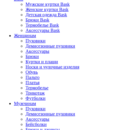
Мужские куртки Bask
Женские куртки Bask
Детская одежда Bask
Брюки Bask
Термобелье Bask
Аксессуары Bask
Женщинам
Пуховики
Демисезонные пуховики
Аксессуары
Брюки
Куртки и плащи
Носки и чулочные изделия
Обувь
Пальто
Платья
Термобелье
Трикотаж
Футболки
Мужчинам
Пуховики
Демисезонные пуховики
Аксессуары
Бейсболки
Брюки и джинсы