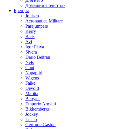
Для него
Домашний текстиль
Бренды
Joutsen
Aeronautica Militare
Parajumpers
Kerry
Bask
Avi
Igor Plaxa
Sivera
Dario Beltran
Nels
Gant
Napapijri
Wigens
Falke
Devold
Maritta
Bergans
Emporio Armani
Bikkembergs
Jockey
Liu Jo
Gertrude Gaston