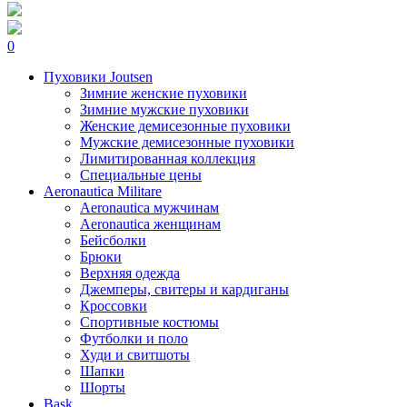
0
Пуховики Joutsen
Зимние женские пуховики
Зимние мужские пуховики
Женские демисезонные пуховики
Мужские демисезонные пуховики
Лимитированная коллекция
Специальные цены
Aeronautica Militare
Aeronautica мужчинам
Aeronautica женщинам
Бейсболки
Брюки
Верхняя одежда
Джемперы, свитеры и кардиганы
Кроссовки
Спортивные костюмы
Футболки и поло
Худи и свитшоты
Шапки
Шорты
Bask