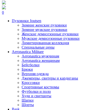
0
Пуховики Joutsen
Зимние женские пуховики
Зимние мужские пуховики
Женские демисезонные пуховики
Мужские демисезонные пуховики
Лимитированная коллекция
Специальные цены
Aeronautica Militare
Aeronautica мужчинам
Aeronautica женщинам
Бейсболки
Брюки
Верхняя одежда
Джемперы, свитеры и кардиганы
Кроссовки
Спортивные костюмы
Футболки и поло
Худи и свитшоты
Шапки
Шорты
Bask