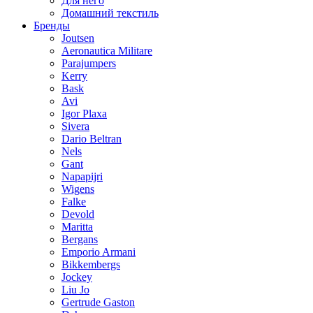
Для него
Домашний текстиль
Бренды
Joutsen
Aeronautica Militare
Parajumpers
Kerry
Bask
Avi
Igor Plaxa
Sivera
Dario Beltran
Nels
Gant
Napapijri
Wigens
Falke
Devold
Maritta
Bergans
Emporio Armani
Bikkembergs
Jockey
Liu Jo
Gertrude Gaston