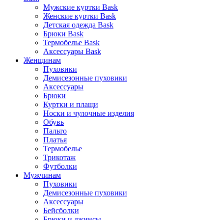
Мужские куртки Bask
Женские куртки Bask
Детская одежда Bask
Брюки Bask
Термобелье Bask
Аксессуары Bask
Женщинам
Пуховики
Демисезонные пуховики
Аксессуары
Брюки
Куртки и плащи
Носки и чулочные изделия
Обувь
Пальто
Платья
Термобелье
Трикотаж
Футболки
Мужчинам
Пуховики
Демисезонные пуховики
Аксессуары
Бейсболки
Брюки и джинсы