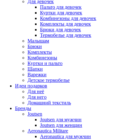
Для девочек
Пальто для девочек
Куртки для девочек
Комбинезоны для девочек
Комплекты для девочек
Брюки для девочек
Термобелье для девочек
Малышам
Брюки
Комплекты
Комбинезоны
Куртки и пальто
Шапки
Варежки
Детское термобелье
Идеи подарков
Для неё
Для него
Домашний текстиль
Бренды
Joutsen
Joutsen для мужчин
Joutsen для женщин
Aeronautica Militare
Aeronautica для мужчин