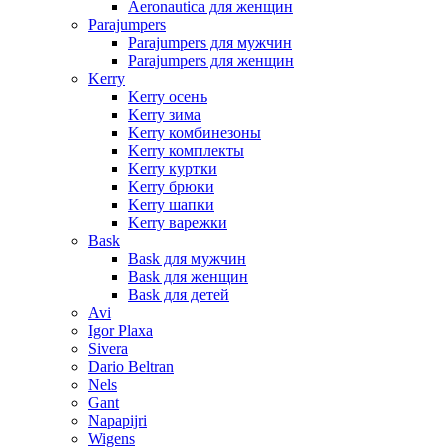
Aeronautica для женщин
Parajumpers
Parajumpers для мужчин
Parajumpers для женщин
Kerry
Kerry осень
Kerry зима
Kerry комбинезоны
Kerry комплекты
Kerry куртки
Kerry брюки
Kerry шапки
Kerry варежки
Bask
Bask для мужчин
Bask для женщин
Bask для детей
Avi
Igor Plaxa
Sivera
Dario Beltran
Nels
Gant
Napapijri
Wigens