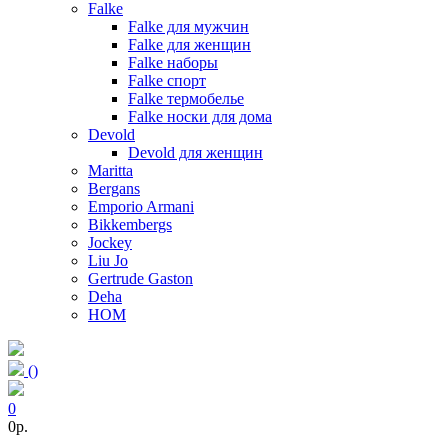
Falke
Falke для мужчин
Falke для женщин
Falke наборы
Falke спорт
Falke термобелье
Falke носки для дома
Devold
Devold для женщин
Maritta
Bergans
Emporio Armani
Bikkembergs
Jockey
Liu Jo
Gertrude Gaston
Deha
HOM
(
)
0
0p.