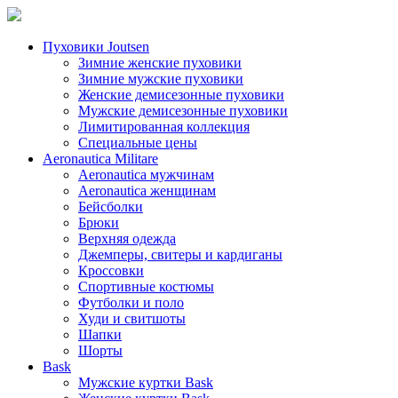
Пуховики Joutsen
Зимние женские пуховики
Зимние мужские пуховики
Женские демисезонные пуховики
Мужские демисезонные пуховики
Лимитированная коллекция
Специальные цены
Aeronautica Militare
Aeronautica мужчинам
Aeronautica женщинам
Бейсболки
Брюки
Верхняя одежда
Джемперы, свитеры и кардиганы
Кроссовки
Спортивные костюмы
Футболки и поло
Худи и свитшоты
Шапки
Шорты
Bask
Мужские куртки Bask