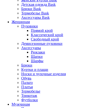
Женские куртки Bask
Детская одежда Bask
Брюки Bask
Термобелье Bask
Аксессуары Bask
Женщинам
Пуховики
Прямой крой
Классический крой
Свободный крой
Демисезонные пуховики
Аксессуары
Рюкзаки
Шапки
Шарфы
Брюки
Куртки и плащи
Носки и чулочные изделия
Обувь
Пальто
Платья
Термобелье
Трикотаж
Футболки
Мужчинам