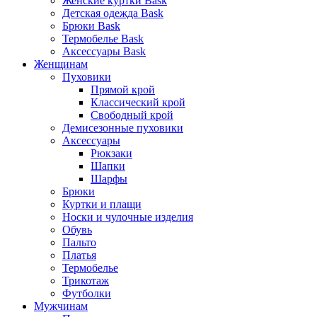
Женские куртки Bask
Детская одежда Bask
Брюки Bask
Термобелье Bask
Аксессуары Bask
Женщинам
Пуховики
Прямой крой
Классический крой
Свободный крой
Демисезонные пуховики
Аксессуары
Рюкзаки
Шапки
Шарфы
Брюки
Куртки и плащи
Носки и чулочные изделия
Обувь
Пальто
Платья
Термобелье
Трикотаж
Футболки
Мужчинам