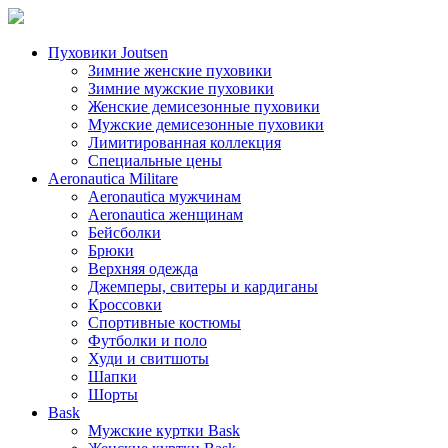
Пуховики Joutsen
Зимние женские пуховики
Зимние мужские пуховики
Женские демисезонные пуховики
Мужские демисезонные пуховики
Лимитированная коллекция
Специальные цены
Aeronautica Militare
Aeronautica мужчинам
Aeronautica женщинам
Бейсболки
Брюки
Верхняя одежда
Джемперы, свитеры и кардиганы
Кроссовки
Спортивные костюмы
Футболки и поло
Худи и свитшоты
Шапки
Шорты
Bask
Мужские куртки Bask