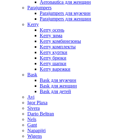
Aeronautica для женщин
Parajumpers
Parajumpers для мужчин
Parajumpers для женщин
Kerry
Kerry осень
Kerry зима
Kerry комбинезоны
Kerry комплекты
Kerry куртки
Kerry брюки
Kerry шапки
Kerry варежки
Bask
Bask для мужчин
Bask для женщин
Bask для детей
Avi
Igor Plaxa
Sivera
Dario Beltran
Nels
Gant
Napapijri
Wigens