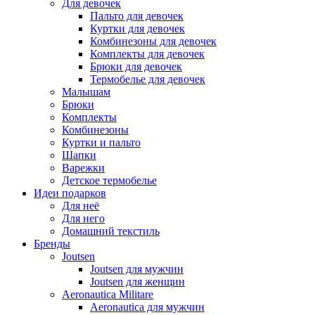
Для девочек
Пальто для девочек
Куртки для девочек
Комбинезоны для девочек
Комплекты для девочек
Брюки для девочек
Термобелье для девочек
Малышам
Брюки
Комплекты
Комбинезоны
Куртки и пальто
Шапки
Варежки
Детское термобелье
Идеи подарков
Для неё
Для него
Домашний текстиль
Бренды
Joutsen
Joutsen для мужчин
Joutsen для женщин
Aeronautica Militare
Aeronautica для мужчин