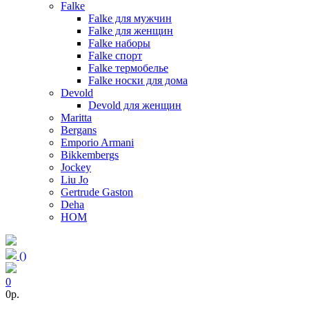
Falke
Falke для мужчин
Falke для женщин
Falke наборы
Falke спорт
Falke термобелье
Falke носки для дома
Devold
Devold для женщин
Maritta
Bergans
Emporio Armani
Bikkembergs
Jockey
Liu Jo
Gertrude Gaston
Deha
HOM
(
)
0
0p.