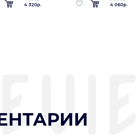
4 320p.
4 060p.
ЕНТАРИИ