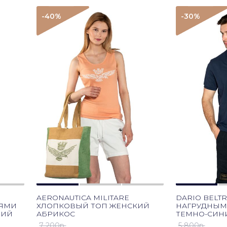
-40
%
-30
%
AERONAUTICA MILITARE
DARIO BELT
ЛЯМИ
ХЛОПКОВЫЙ ТОП ЖЕНСКИЙ
НАГРУДНЫМ
НИЙ
АБРИКОС
ТЕМНО-СИН
7 200p.
5 800p.